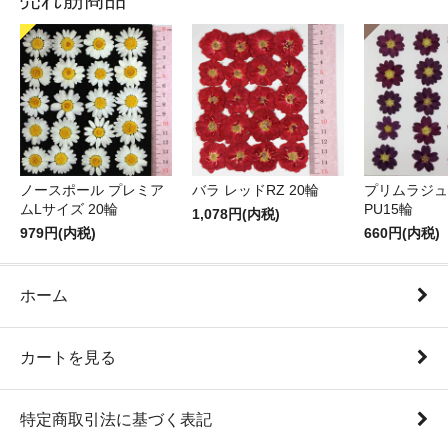
ノースポール プレミア
バラ レッドRZ 20輪
プリムラジュ
ムLサイズ 20輪
PU15輪
1,078円(内税)
979円(内税)
660円(内税)
ホーム
カートを見る
特定商取引法に基づく表記