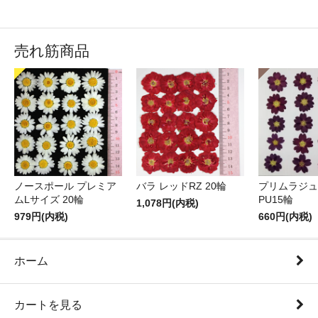
売れ筋商品
ノースポール プレミア
バラ レッドRZ 20輪
プリムラジュ
ムLサイズ 20輪
PU15輪
1,078円(内税)
979円(内税)
660円(内税)
ホーム
カートを見る